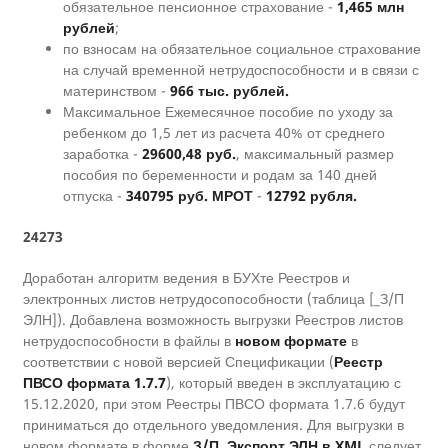
обязательное пенсионное страхование -
1,465 млн
рублей
;
по взносам на обязательное социальное страхование
на случай временной нетрудоспособности и в связи с
материнством -
966 тыс. рублей.
Максимальное Ежемесячное пособие по уходу за
ребенком до 1,5 лет из расчета 40% от среднего
заработка -
29600,48 руб.
, максимальный размер
пособия по беременности и родам за 140 дней
отпуска -
340795 руб.
МРОТ
-
12792 рубля.
24273
Доработан алгоритм ведения в БУХте Реестров и
электронных листов нетрудосопособности (таблица [_З/П
ЭЛН]). Добавлена возможность выгрузки Реестров листов
нетрудоспособности в файлы в
новом формате
в
соответствии с новой версией Спецификации (
Реестр
ПВСО формата 1.7.7
), который введен в эксплуатацию с
15.12.2020, при этом Реестры ПВСО формата 1.7.6 будут
приниматься до отдельного уведомления. Для выгрузки в
новом формате в форме
З/П. Экспорт ЭЛН в XML
следует