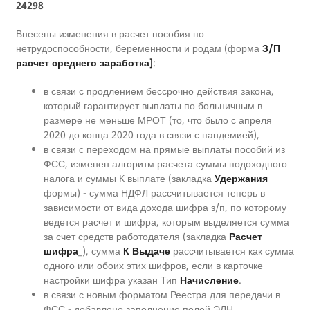
24298
Внесены изменения в расчет пособия по
нетрудоспособности, беременности и родам (форма
З/П
расчет среднего заработка]
:
в связи с продлением бессрочно действия закона,
который гарантирует выплаты по больничным в
размере не меньше МРОТ (то, что было с апреля
2020 до конца 2020 года в связи с пандемией),
в связи с переходом на прямые выплаты пособий из
ФСС, изменен алгоритм расчета суммы подоходного
налога и суммы К выплате (закладка
Удержания
формы) - сумма НДФЛ рассчитывается теперь в
зависимости от вида дохода шифра з/п, по которому
ведется расчет и шифра, которым выделяется сумма
за счет средств работодателя (закладка
Расчет
шифра
_), сумма
К Выдаче
рассчитывается как сумма
одного или обоих этих шифров, если в карточке
настройки шифра указан Тип
Начисление
.
в связи с новым форматом Реестра для передачи в
ФСС - добавлено заполнение полей ЭЛН.