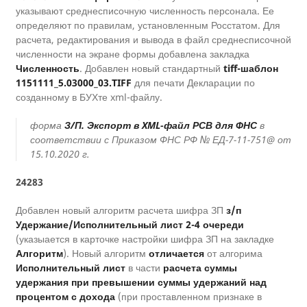
указывают среднесписочную численность персонала. Ее
определяют по правилам, установленным Росстатом. Для
расчета, редактирования и вывода в файл среднесписочной
численности на экране формы добавлена закладка
Численность
. Добавлен новый стандартный
tiff-шаблон
1151111_5.03000_03.TIFF
для печати Декларации по
созданному в БУХте xml-файлу.
форма
З/П. Экспорт в XML-файл РСВ для ФНС
в
соответствии с Приказом ФНС РФ № ЕД-7-11-751@ от
15.10.2020 г.
24283
Добавлен новый алгоритм расчета шифра ЗП
з/п
Удержание/Исполнительный лист 2-4 очереди
(указыается в карточке настройки шифра ЗП на закладке
Алгоритм
). Новый алгоритм
отличается
от алгорима
Исполнительный лист
в части
расчета суммы
удержания при превышении суммы удержаний над
процентом с дохода
(при проставленном признаке в