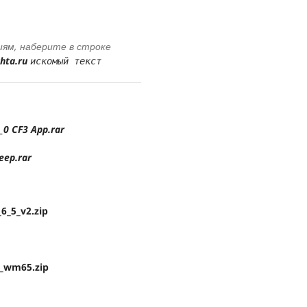
иям, наберите в строке
uhta.ru
искомый текст
0 CF3 App.rar
ep.rar
6_5_v2.zip
n_wm65.zip