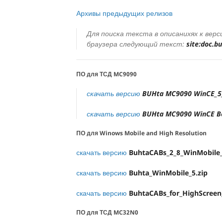
Архивы предыдущих релизов
Для поиска текста в описанихях к верс
браузера следующий текст:
site:doc.b
ПО для ТСД MC9090
скачать версию
BUHta MC9090 WinCE_5_
скачать версию
BUHta MC9090 WinCE Be
ПО для Winows Mobile and High Resolution
скачать версию
BuhtaCABs_2_8_WinMobile_
скачать версию
Buhta_WinMobile_5.zip
скачать версию
BuhtaCABs_for_HighScree
ПО для ТСД MC32N0