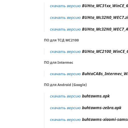
скачать версию
BUHta_MC31xx_WinCE_6_
скачать версию
BUHta_Mc32N0_WEC7.zi
скачать версию
BUHta_Mc32N0_WEC7_Ap
ПО для ТСД MC2100
скачать версию
BUHta_MC2100_WinCE_6
ПО для Intermec
скачать версию
BuhtaCABs_Intermec_W
ПО для Android (Google)
скачать версию
buhtawms.apk
скачать версию
buhtawms-zebra.apk
скачать версию
buhtawms-xiaomi-sams