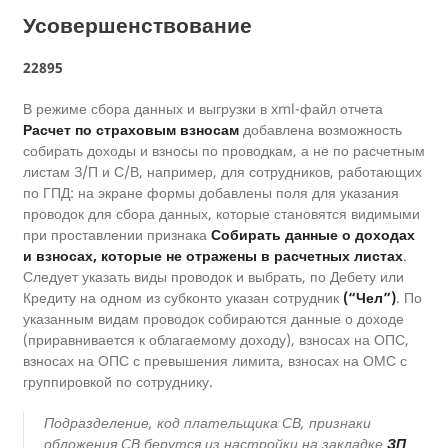
Усовершенствование
22895
В режиме сбора данных и выгрузки в xml-файл отчета
Расчет по страховым взносам
добавлена возможность
собирать доходы и взносы по проводкам, а не по расчетным
листам З/П и С/В, например, для сотрудников, работающих
по ГПД: на экране формы добавлены поля для указания
проводок для сбора данных, которые становятся видимыми
при проставлении признака
Собирать данные о доходах
и взносах, которые не отражены в расчетных листах
.
Следует указать виды проводок и выбрать, по Дебету или
Кредиту на одном из субконто указан сотрудник
(“Чел”)
. По
указанным видам проводок собираются данные о доходе
(приравнивается к облагаемому доходу), взносах на ОПС,
взносах на ОПС с превышения лимита, взносах на ОМС с
группировкой по сотруднику.
Подразделение, код плательщика СВ, признаки
обложения СВ берутся из настройки на закладке
ЗП