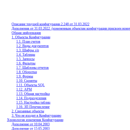
Описание текущей конфигурации 2.
2
48 от
31.03.
20
22
Дополнения от 31.03.2022
(измененным объектам конфигурации присвоен номер
Общая информация
1. Объекты Конфигурации
1.1. План счетов
1.2. Виды документов
1.3. Шифры з/п
1.4. Таблицы
1.5. Запросы
1.6. Фильтры
1.7. Шаблоны отчетов
1.8. Оборотки
1.9. Формы
1.10. Скрипты
1.11. Объекты SQL
1.12. АРМ
1.13. Общая настройка
1.14. Подразделения
1.15. Настройка таблиц
1.16. ЗП Перечисление
2. Связанные объекты
3. Что не входит в Конфигурацию
Хронология изменения Конфигурации
Дополнение от 10.04.2003
Дополнение от 15.05.2003