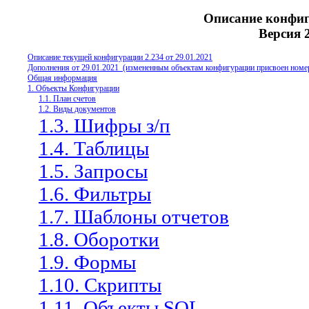
Описание конфиг
Версия 2
Описание текущей конфигурации 2.
2
3
4
от
29
.
0
1.
20
2
1
Дополнения от 29.01.2021
(измененным объектам конфигурации присвоен номер
Общая информация
1. Объекты Конфигурации
1.1. План счетов
1.2. Виды документов
1.3. Шифры з/п
1.4. Таблицы
1.5. Запросы
1.6. Фильтры
1.7. Шаблоны отчетов
1.8. Оборотки
1.9. Формы
1.10. Скрипты
1.11. Объекты SQL