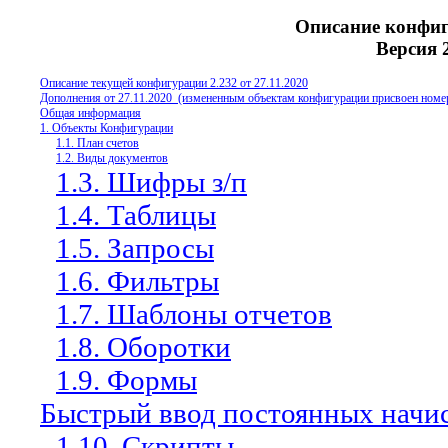
Описание конфиг
Версия 2
Описание текущей конфигурации 2.
2
32 от
27
.11.
20
20
Дополнения от 27.11.2020
(измененным объектам конфигурации присвоен номер
Общая информация
1. Объекты Конфигурации
1.1. План счетов
1.2. Виды документов
1.3. Шифры з/п
1.4. Таблицы
1.5. Запросы
1.6. Фильтры
1.7. Шаблоны отчетов
1.8. Оборотки
1.9. Формы
Быстрый ввод постоянных начи
1.10. Скрипты