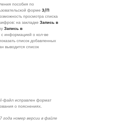
ления пособия по
ользовательской форме
З/П
озможность просмотра списка
ифров: на закладке
Запись в
ку
Запись в
 с информацией о кол-ве
показать список добавленных
ан выводится список
ml-файл исправлен формат
бования о пояснениях.
17 года номер версии в файле