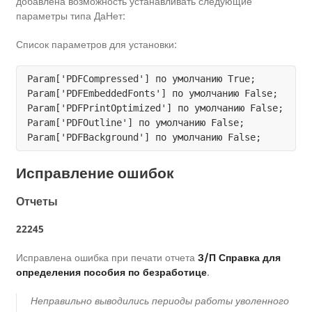
добавлена возможность устанавливать следующие
параметры типа ДаНет:
Список параметров для установки:
Param['PDFCompressed'] по умолчанию True;

Param['PDFEmbeddedFonts'] по умолчанию False;

Param['PDFPrintOptimized'] по умолчанию False;

Param['PDFOutline'] по умолчанию False;

Исправление ошибок
Отчеты
22245
Исправлена ошибка при печати отчета
З/П Справка для
определения пособия по безработице
.
Неправильно выводились периоды работы уволенного